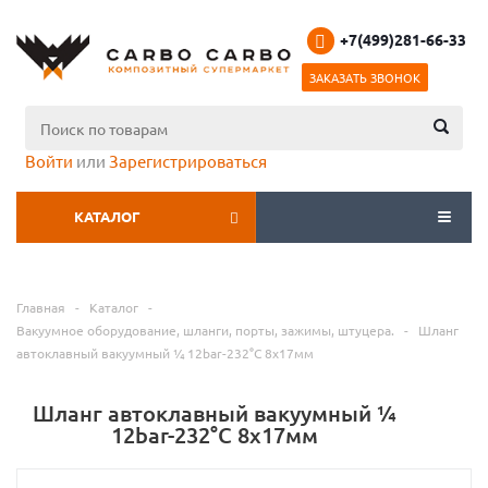
+7(499)281-66-33
ЗАКАЗАТЬ ЗВОНОК
Войти
или
Зарегистрироваться
КАТАЛОГ
МЕНЮ
Главная
-
Каталог
-
Вакуумное оборудование, шланги, порты, зажимы, штуцера.
-
Шланг
автоклавный вакуумный ¼ 12bar-232°С 8x17мм
Шланг автоклавный вакуумный ¼
12bar-232°С 8x17мм