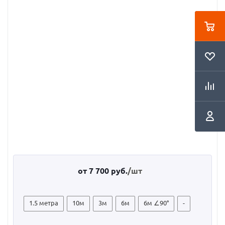
от
7 700 руб.
/шт
1.5 метра
10м
3м
6м
6м ∠90°
-