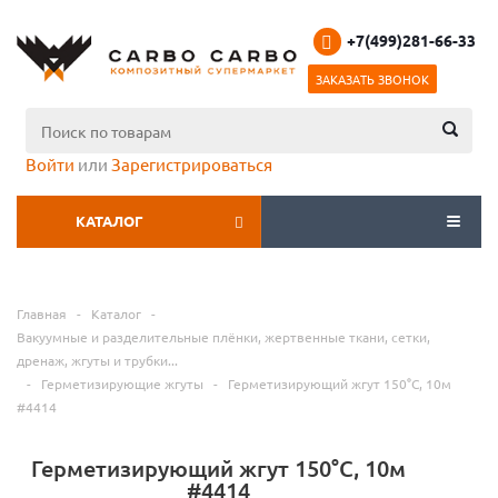
+7(499)281-66-33
ЗАКАЗАТЬ ЗВОНОК
Войти
или
Зарегистрироваться
КАТАЛОГ
МЕНЮ
Главная
-
Каталог
-
Вакуумные и разделительные плёнки, жертвенные ткани, сетки,
дренаж, жгуты и трубки...
-
Герметизирующие жгуты
-
Герметизирующий жгут 150°С, 10м
#4414
Герметизирующий жгут 150°С, 10м
#4414