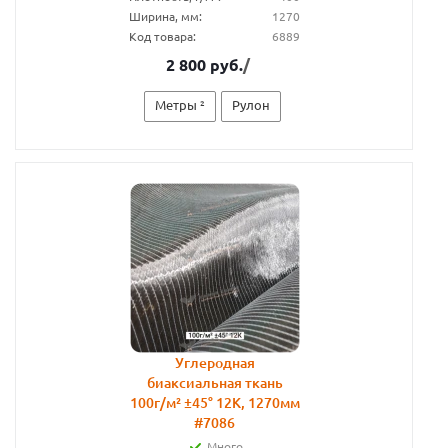
Ширина, мм:
1270
Код товара:
6889
2 800 руб.
/
Метры ²
Рулон
Углеродная
биаксиальная ткань
100г/м² ±45° 12К, 1270мм
#7086
Много