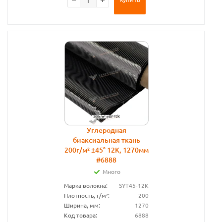
Углеродная
биаксиальная ткань
200г/м² ±45° 12К, 1270мм
#6888
Много
Марка волокна:
SYT45-12К
Плотность, г/м²:
200
Ширина, мм:
1270
Код товара:
6888