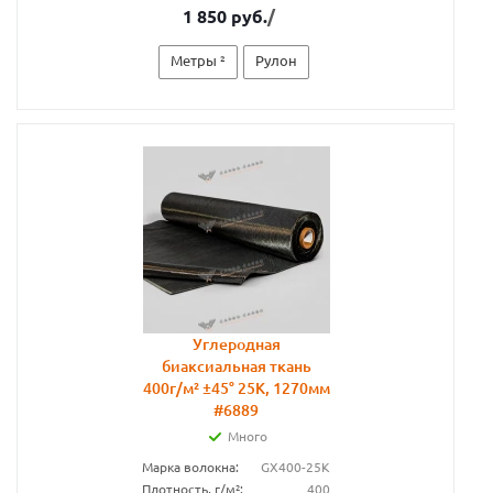
1 850 руб.
/
Метры ²
Рулон
Углеродная
биаксиальная ткань
400г/м² ±45° 25К, 1270мм
#6889
Много
Марка волокна:
GX400-25К
Плотность, г/м²:
400