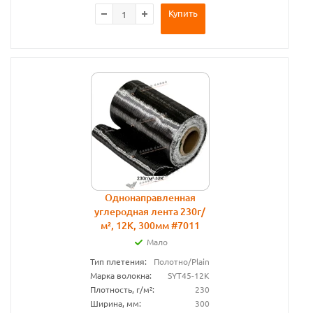
Купить
Однонаправленная
углеродная лента 230г/
м², 12К, 300мм #7011
Мало
Тип плетения:
Полотно/Plain
Марка волокна:
SYT45-12K
Плотность, г/м²:
230
Ширина, мм:
300