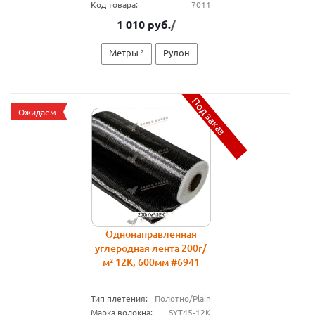
Код товара:
7011
1 010 руб.
/
Метры ²
Рулон
Под заказ
Ожидаем
Однонаправленная
углеродная лента 200г/
м² 12К, 600мм #6941
Тип плетения:
Полотно/Plain
Марка волокна:
SYT45-12К