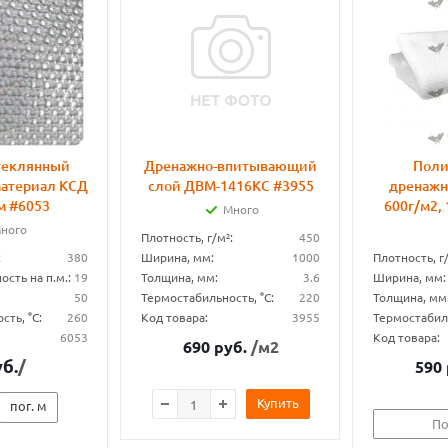
теклянный
Дренажно-впитывающий
Пол
атериал КСД
слой ДВМ-1416КС #3955
дренажн
м #6053
600г/м2,
Много
ного
Плотность, г/м²:
450
:
380
Ширина, мм:
1000
Плотность, г/
сть на п.м.:
19
Толщина, мм:
3.6
Ширина, мм:
50
Термостабильность, °С:
220
Толщина, мм
ть, °С:
260
Код товара:
3955
Термостабиль
6053
Код товара:
690
руб.
/м2
уб.
/
590
Купить
пог. м
По