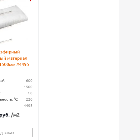
иэфирный
ый материал
 1500мм #4495
м²:
600
1500
:
7.0
ность, °С:
220
4495
руб.
/м2
д заказ