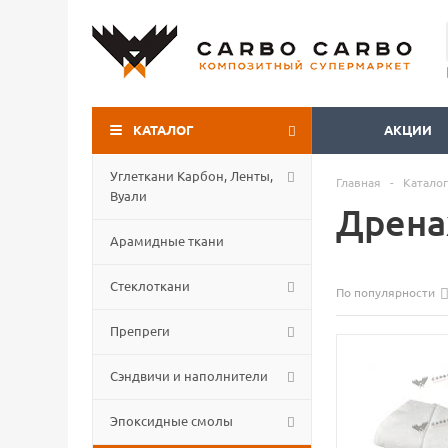
КАТАЛОГ
АКЦИИ
Углеткани Карбон, Ленты,
Главная
-
Каталог
Вуали
Дрена
Арамидные ткани
Стеклоткани
По популярности
Препреги
Сэндвичи и наполнители
Эпоксидные смолы