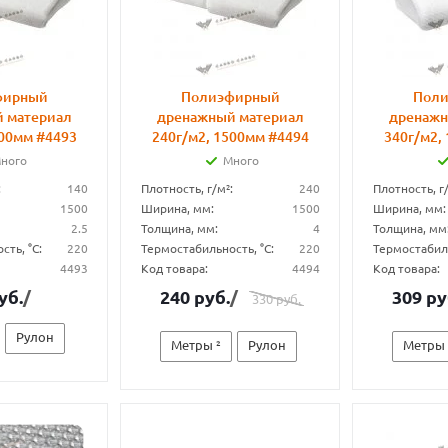
фирный
Полиэфирный
Пол
 материал
дренажный материал
дренажн
500мм #4493
240г/м2, 1500мм #4494
340г/м2,
ного
Много
:
140
Плотность, г/м²:
240
Плотность, г/
1500
Ширина, мм:
1500
Ширина, мм:
2.5
Толщина, мм:
4
Толщина, мм
ть, °С:
220
Термостабильность, °С:
220
Термостабиль
4493
Код товара:
4494
Код товара:
уб.
/
240 руб.
/
309 ру
330 руб.
Рулон
Метры ²
Рулон
Метры 