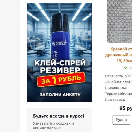
Краевой с
дренажный м
19, 50м
М
Плотность, г/м²
Линейная плотно
Ширина, мм:
Термостабильнос
Код товара:
95 р
Будьте всегда в курсе!
Рулон
Узнавайте о скидках и
акциях первым