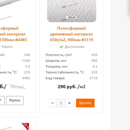
иэфирный
Полиэфирный
ый материал
дренажный материал
 1500мм #4485
450г/м2, 900мм #5119
Много
Достаточно
м²:
340
Плотность, г/м²:
450
1500
Ширина, мм:
900
:
5.5
Толщина, мм:
6.5
ность, °С:
220
Термостабильность, °С:
220
4485
Код товара:
5119
б.
/
290
руб.
/м2
460 руб.
²
Рулон
Купить
Под заказ