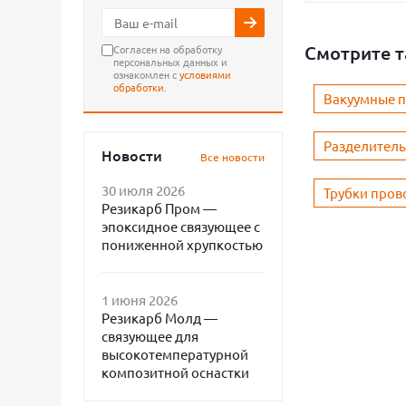
Смотрите 
Согласен на обработку
персональных данных и
ознакомлен с
условиями
обработки
.
Вакуумные 
Разделител
Новости
Все новости
30 июля 2026
Трубки пров
Резикарб Пром —
эпоксидное связующее с
пониженной хрупкостью
1 июня 2026
Резикарб Молд —
связующее для
высокотемпературной
композитной оснастки