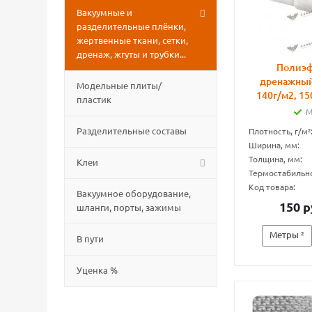
Вакуумные и
разделительные плёнки,
жертвенные ткани, сетки,
дренаж, жгуты и трубки...
Полиэ
дренажный
Модельные плиты/
140г/м2, 1
пластик
М
Разделительные составы
Плотность, г/м²
Ширина, мм:
Толщина, мм:
Клеи
Термостабильнос
Код товара:
Вакуумное оборудование,
150 р
шланги, порты, зажимы
Метры ²
В пути
Уценка %