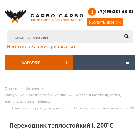
+7(499)281-66-33
ЗАКАЗАТЬ ЗВОНОК
Войти
или
Зарегистрироваться
КАТАЛОГ
МЕНЮ
Главная
-
Каталог
-
Вакуумные и разделительные плёнки, жертвенные ткани, сетки,
дренаж, жгуты и трубки...
-
Тройники, переходники, порты
-
Переходник теплостойкий I, 200°С
Переходник теплостойкий I, 200°С