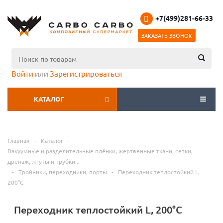
+7(499)281-66-33
ЗАКАЗАТЬ ЗВОНОК
Войти
или
Зарегистрироваться
КАТАЛОГ
МЕНЮ
Главная
-
Каталог
-
Вакуумные и разделительные плёнки, жертвенные ткани, сетки,
дренаж, жгуты и трубки...
-
Тройники, переходники, порты
-
Переходник теплостойкий L,
200°С
Переходник теплостойкий L, 200°С