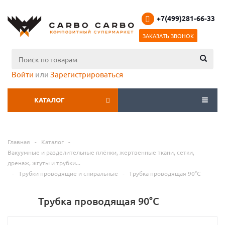
+7(499)281-66-33
ЗАКАЗАТЬ ЗВОНОК
Войти
или
Зарегистрироваться
КАТАЛОГ
МЕНЮ
Главная
-
Каталог
-
Вакуумные и разделительные плёнки, жертвенные ткани, сетки,
дренаж, жгуты и трубки...
-
Трубки проводящие и спиральные
-
Трубка проводящая 90°С
Трубка проводящая 90°С