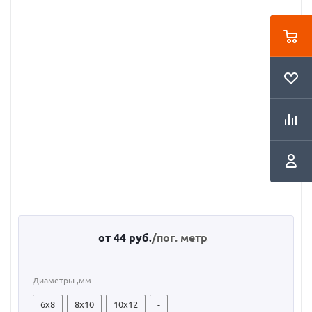
от
44 руб.
/пог. метр
Диаметры ,мм
6x8
8x10
10x12
-