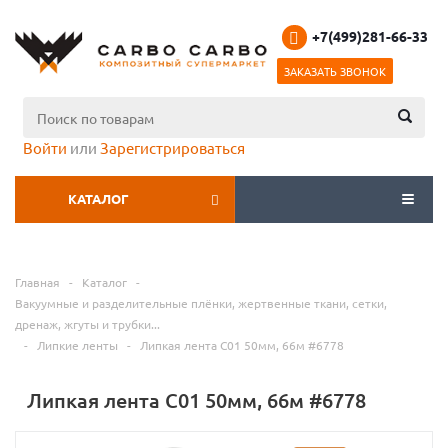
+7(499)281-66-33
ЗАКАЗАТЬ ЗВОНОК
Войти
или
Зарегистрироваться
КАТАЛОГ
МЕНЮ
Главная
-
Каталог
-
Вакуумные и разделительные плёнки, жертвенные ткани, сетки,
дренаж, жгуты и трубки...
-
Липкие ленты
-
Липкая лента С01 50мм, 66м #6778
Липкая лента С01 50мм, 66м #6778