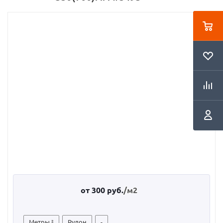
от
300 руб.
/м2
Метры ²
Рулон
-