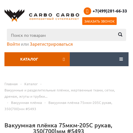
+7(499)281-66-33
ЗАКАЗАТЬ ЗВОНОК
Войти
или
Зарегистрироваться
КАТАЛОГ
МЕНЮ
Главная
-
Каталог
-
Вакуумные и разделительные плёнки, жертвенные ткани, сетки,
дренаж, жгуты и трубки...
-
Вакуумная плёнка
-
Вакуумная плёнка 75мкм-205С рукав,
350(700)мм #5493
Вакуумная плёнка 75мкм-205С рукав,
350(700)мм #5493