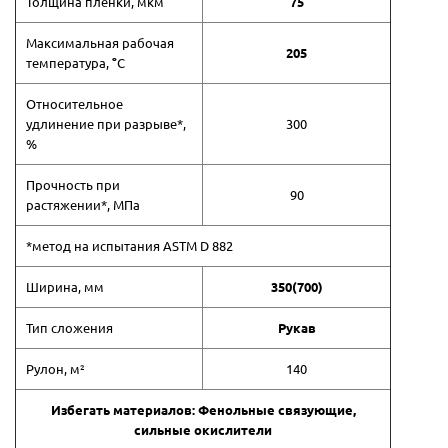
Толщина плёнки, мкм
75
Максимальная рабочая
205
температура,
°
С
Относительное
удлинение при разрыве*,
300
%
Прочность при
90
растяжении*, МПа
*метод на испытания ASTM D 882
Ширина, мм
350(700)
Тип сложения
Рукав
Рулон, м²
140
Избегать материалов: Фенольные связующие,
сильные окислители