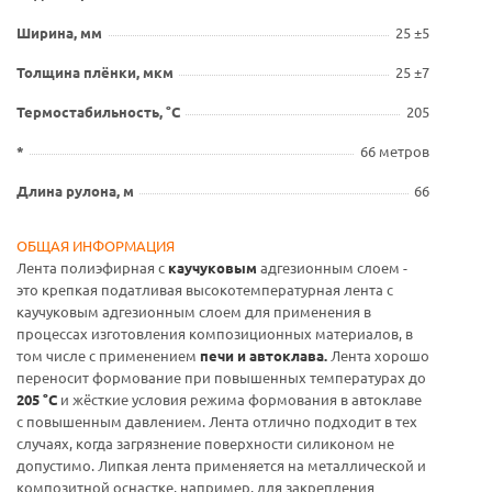
Ширина, мм
25 ±5
Толщина плёнки, мкм
25 ±7
Термостабильность, °С
205
*
66 метров
Длина рулона, м
66
ОБЩАЯ ИНФОРМАЦИЯ
Лента полиэфирная с
каучуковым
адгезионным слоем -
это крепкая податливая высокотемпературная лента с
каучуковым адгезионным слоем для применения в
процессах изготовления композиционных материалов, в
том числе с применением
печи и автоклава.
Лента хорошо
переносит формование при повышенных температурах до
205 °С
и жёсткие условия режима формования в автоклаве
с повышенным давлением. Лента отлично подходит в тех
случаях, когда загрязнение поверхности силиконом не
допустимо. Липкая лента применяется на металлической и
композитной оснастке, например, для закрепления