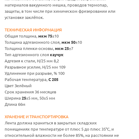
материалов вакуумного мешка, проводов термопар,
защиты, в том числе при химическом фрезеровании или
установке заклёпок.
ТЕХНИЧЕСКАЯ ИНФОРМАЦИЯ
Общая толщина,
мкм 75
±10
Толщина адгезионного слоя,
мкм 50
±10
Толщина пленки-основы,
мкм 25
±7
Тип адгезионного слоя
каучук
Адгезия к стали, Н/25 мм 8,2
Разрывное усилие, Н/25 мм 109
Удлинение при разрыве, % 100
Рабочая температура,
С 205
Цвет Зелёный
Срок хранения 36 месяцев
Ширина
25
±5 мм, 50±5 мм
Длина 66м
ХРАНЕНИЕ И ТРАНСПОРТИРОВКА
Лента должна храниться в закрытых складских
помещениях при температуре от плюс 5 до плюс 35°С, и
относительной влажности не более 85%, на расстоянии не