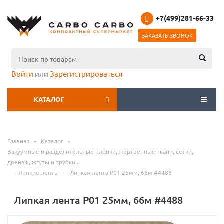
+7(499)281-66-33
ЗАКАЗАТЬ ЗВОНОК
Войти
или
Зарегистрироваться
КАТАЛОГ
МЕНЮ
Главная
-
Каталог
-
Вакуумные и разделительные плёнки, жертвенные ткани, сетки,
дренаж, жгуты и трубки...
-
Липкие ленты
-
Липкая лента P01 25мм, 66м #4488
Липкая лента P01 25мм, 66м #4488