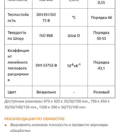
0,55
Теплостойк
DIN EN ISO
°С
Порядка 66
ость
75 B
Твердость
Порядка
ISO 868
Шор D
по Шору
50-55
Коэффицие
нт
линейного
Порядка
-6
-1
DIN 53752-B
10
×K
теплового
43,1
расширени
я
Цвет
Визуально
-
Розовый
Доступные размеры: 670 x 420 x 35/50/100 мм., 700 x 450 x
30/50/100/150 мм., 1500 x 500 x 50/75/100 мм.
РЕКОМЕНДАЦИИ ПО ОБРАБОТКЕ
Выровнять нижнюю плоскость и провести черновую
обработку;