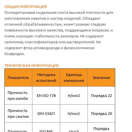
ОБЩАЯ ИНФОРМАЦИЯ
Полиуретановая модельная плита высокой плотности для
изготовления макетов и мастер-моделей. Обладает
отличной обрабатываемостью, имеет ровную гладкую
поверхность высокого качества, поддающаяся покраске, и
очень хорошую стабильность размеров. Не содержит
галогенов, пластификаторов или растворителей. Не
содержит фтор-углеводорода и физиологически
безвреден.
ТЕХНИЧЕСКАЯ ИНФОРМАЦИЯ
Методика
Единица
Показатель
Значение
испытаний
измерения
Прочность
EN ISO 178
Н/мм2
Порядка 22
при изгибе
Прочность
DIN 53421
Н/мм2
Порядка 20
при сжатии
Порядка
Плотность
ISO 845
г/см3