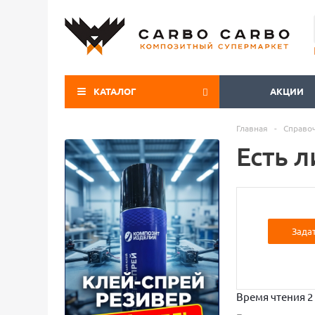
КАТАЛОГ
АКЦИИ
Главная
-
Справо
Есть л
Зада
Время чтения 2