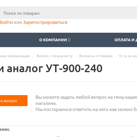
Войти
или
Зарегистрироваться
О КОМПАНИИ
ОПЛАТА И
чная информация
-
Вопрос специалисту
-
Вопросы о товарах
-
Есть ли а
и аналог УТ-900-240
Вы можете задать любой вопрос на тему наше
ть вопрос
магазина.
Мы постараемся ответить на него как можно б
 мин.