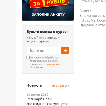
Есть ли у вас в
Ответ :
В наличии есть 
https://carboca
Продаём в отрез
Будьте всегда в курсе!
Узнавайте о скидках и
акциях первым
Согласен на обработку
персональных данных и
ознакомлен с
условиями
обработки
.
Новости
Все новости
30 июля 2026
Резикарб Пром —
эпоксидное связующее с