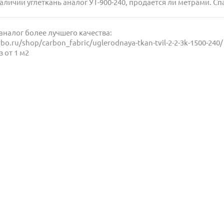
 наличии углеткань аналог УТ-900-240, продается ли метрами. С
аналог более лучшего качества:
rbo.ru/shop/carbon_fabric/uglerodnaya-tkan-tvil-2-2-3k-1500-240/
 от 1 м2