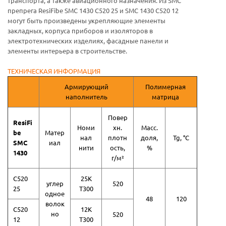
транспорта, а также авиационного назначения. Из SMC
препрега ResiFibe SMC 1430 С520 25 и SMC 1430 С520 12
могут быть произведены укрепляющие элементы
закладных, корпуса приборов и изоляторов в
электротехнических изделиях, фасадные панели и
элементы интерьера в строительстве.
ТЕХНИЧЕСКАЯ ИНФОРМАЦИЯ
Армирующий
Полимерная
наполнитель
матрица
Повер
Re
siFi
Номи
хн.
Масс.
be
Матер
нал
плотн
доля,
Tg, °С
SMC
иал
нити
ость,
%
1430
г/м²
С520
25К
углер
520
25
T300
одное
48
120
волок
С520
12К
но
520
12
T300