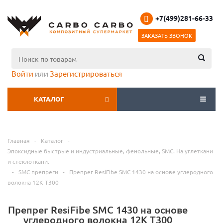
+7(499)281-66-33
ЗАКАЗАТЬ ЗВОНОК
Войти
или
Зарегистрироваться
КАТАЛОГ
МЕНЮ
Главная
-
Каталог
-
Эпоксидные быстрые и индустриальные, фенольные, SMC. На углеткани
и стеклоткани.
-
SMC препреги
-
Препрег ResiFibe SMC 1430 на основе углеродного
волокна 12К T300
Препрег ResiFibe SMC 1430 на основе
углеродного волокна 12К T300