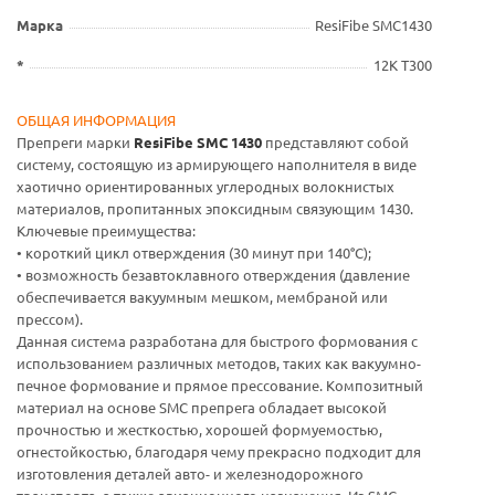
Марка
ResiFibe SMC1430
*
12К T300
ОБЩАЯ ИНФОРМАЦИЯ
Препреги марки
ResiFibe SMC 1430
представляют собой
систему, состоящую из армирующего наполнителя в виде
хаотично ориентированных углеродных волокнистых
материалов, пропитанных эпоксидным связующим 1430.
Ключевые преимущества:
• короткий цикл отверждения (30 минут при 140°С);
• возможность безавтоклавного отверждения (давление
обеспечивается вакуумным мешком, мембраной или
прессом).
Данная система разработана для быстрого формования с
использованием различных методов, таких как вакуумно-
печное формование и прямое прессование. Композитный
материал на основе SMC препрега обладает высокой
прочностью и жесткостью, хорошей формуемостью,
огнестойкостью, благодаря чему прекрасно подходит для
изготовления деталей авто- и железнодорожного