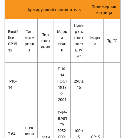
Полимерная
Армирующий наполнитель
матрица
Пове
Resif
Тип
Марк
рхн.
Тип
ibe
мате
а
плот
Марк
плет
Tg, °С
CP15
риал
ткан
ност
а
ения
15
а
и
ь, г/
м²
T-10-
14
T-10-
ГОСТ
290 ±
14
1917
15
0-
2001
Т-64-
ВМП
ТУ
стек
5952-
100 ±
T-64
лянн
сати
009-
5
CP15