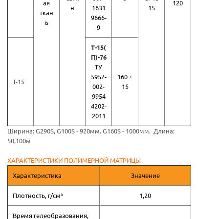
ая
120
н
1631
15
ткан
9666-
ь
9
Т-15(
П)-76
ТУ
5952-
160 ±
T-15
002-
15
9954
4202-
2011
Ширина: G290S, G100S - 920мм. G160S - 1000мм. Длина:
50,100м
ХАРАКТЕРИСТИКИ ПОЛИМЕРНОЙ МАТРИЦЫ
Характеристика
Значение
Плотность, г/см³
1,20
Время гелеобразования,