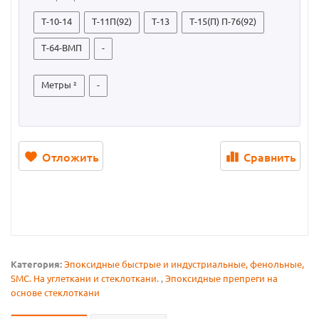
Т-10-14
Т-11П(92)
Т-13
Т-15(П) П-76(92)
Т-64-ВМП
-
Метры ²
-
Отложить
Сравнить
Категория:
Эпоксидные быстрые и индустриальные, фенольные,
SMC. На углеткани и стеклоткани.
,
Эпоксидные препреги на
основе стеклоткани