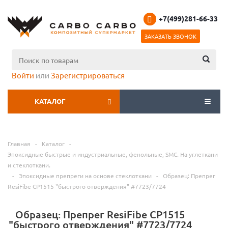
+7(499)281-66-33
ЗАКАЗАТЬ ЗВОНОК
Войти
или
Зарегистрироваться
КАТАЛОГ
МЕНЮ
Главная
-
Каталог
-
Эпоксидные быстрые и индустриальные, фенольные, SMC. На углеткани
и стеклоткани.
-
Эпоксидные препреги на основе стеклоткани
-
Образец: Препрег
ResiFibe CP1515 "быстрого отверждения" #7723/7724
Образец: Препрег ResiFibe CP1515
"быстрого отверждения" #7723/7724