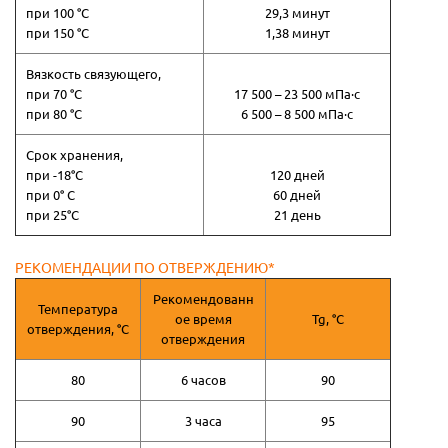
при 100 °С
29,3 минут
при 150 °С
1,38 минут
Вязкость связующего,
при 70 °С
17 500 – 23 500 мПа·с
при 80 °С
6 500 – 8 500 мПа·с
Срок хранения,
при -18°С
120 дней
при 0° С
60 дней
при 25°С
21 день
РЕКОМЕНДАЦИИ ПО ОТВЕРЖДЕНИЮ*
Рекомендованн
Температура
ое время
Tg, °C
отверждения, °C
отверждения
80
6 часов
90
90
3 часа
95